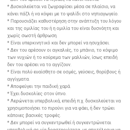
* Δυσκολεύεται να ζωγραφίσει μέσα σε πλαίσιο, να
κάνει πάζλ ή να κόψει με το ψαλίδι στο νηπιαγωγείο.
* Παρουσιάζει καθυστέρηση στην ανάπτυξη του λόγου
και της ομιλίας του ή η ομιλία του είναι δυσνόητη και
χωρίς σωστή άρθρωση.
* Είναι υπερκινητικό και δεν μπορεί να ησυχάσει.
* Δεν του αρέσουν οι αγκαλιές, το μπάνιο, το κόψιμο
των νυχιών ή το κούρεμα των μαλλιών, ίσως επειδή
δεν του αρέσει να το αγγίζουν.
* Είναι πολύ ευαίσθητο σε οσμές, γεύσεις, θορύβους ή
αγγίγματα.
* Αποφεύγει την παιδική χαρά.
* Έχει δυσκολίες στον ύπνο.
* Λερώνεται υπερβολικά, επειδή π.χ. δυσκολεύεται να
χρησιμοποιήσει το πιρούνι για να φάει, ή δεν τρώει
κάποιες βασικές τροφές.
* Δεν μπορεί να συγκεντρωθεί ή συγκεντρώνεται
υπερβολικά σε μία δραστηριότητα, με αποτέλεσμα να