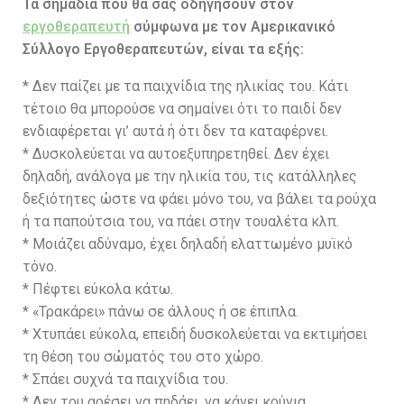
Τα σημάδια που θα σας οδηγήσουν στον
εργοθεραπευτή
σύμφωνα με τον Αμερικανικό
Σύλλογο Εργοθεραπευτών, είναι τα εξής:
* Δεν παίζει με τα παιχνίδια της ηλικίας του. Κάτι
τέτοιο θα μπορούσε να σημαίνει ότι το παιδί δεν
ενδιαφέρεται γι’ αυτά ή ότι δεν τα καταφέρνει.
* Δυσκολεύεται να αυτοεξυπηρετηθεί. Δεν έχει
δηλαδή, ανάλογα με την ηλικία του, τις κατάλληλες
δεξιότητες ώστε να φάει μόνο του, να βάλει τα ρούχα
ή τα παπούτσια του, να πάει στην τουαλέτα κλπ.
* Μοιάζει αδύναμο, έχει δηλαδή ελαττωμένο μυϊκό
τόνο.
* Πέφτει εύκολα κάτω.
* «Τρακάρει» πάνω σε άλλους ή σε έπιπλα.
* Χτυπάει εύκολα, επειδή δυσκολεύεται να εκτιμήσει
τη θέση του σώματός του στο χώρο.
* Σπάει συχνά τα παιχνίδια του.
* Δεν του αρέσει να πηδάει, να κάνει κούνια.